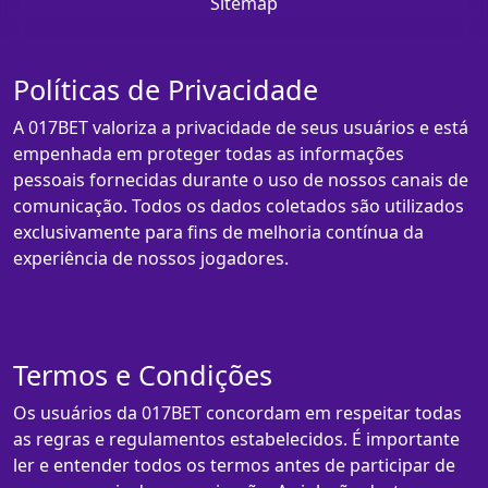
Sitemap
Políticas de Privacidade
A 017BET valoriza a privacidade de seus usuários e está
empenhada em proteger todas as informações
pessoais fornecidas durante o uso de nossos canais de
comunicação. Todos os dados coletados são utilizados
exclusivamente para fins de melhoria contínua da
experiência de nossos jogadores.
Termos e Condições
Os usuários da 017BET concordam em respeitar todas
as regras e regulamentos estabelecidos. É importante
ler e entender todos os termos antes de participar de