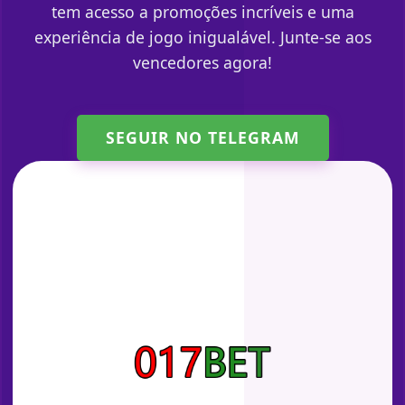
tem acesso a promoções incríveis e uma
experiência de jogo inigualável. Junte-se aos
vencedores agora!
SEGUIR NO TELEGRAM