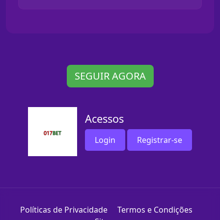
SEGUIR AGORA
Acessos
Login
Registrar-se
Políticas de Privacidade
Termos e Condições