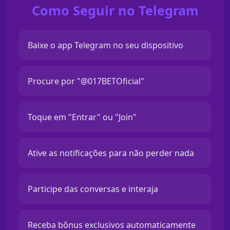
Como Seguir no Telegram
Baixe o app Telegram no seu dispositivo
Procure por "@017BETOficial"
Toque em "Entrar" ou "Join"
Ative as notificações para não perder nada
Participe das conversas e interaja
Receba bônus exclusivos automaticamente