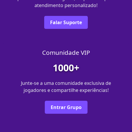
atendimento personalizado!
Falar Suporte
Comunidade VIP
1000+
Junte-se a uma comunidade exclusiva de
jogadores e compartilhe experiências!
Entrar Grupo