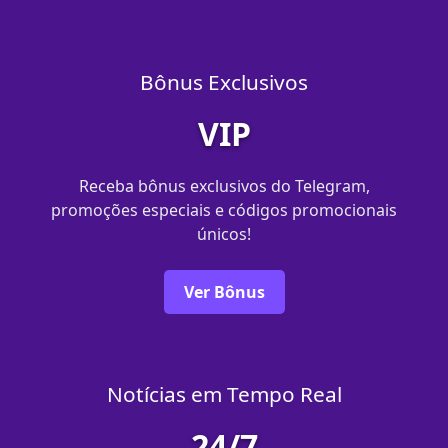
Bônus Exclusivos
VIP
Receba bônus exclusivos do Telegram,
promoções especiais e códigos promocionais
únicos!
Ver Bônus
Notícias em Tempo Real
24/7