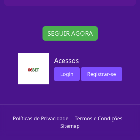
SEGUIR AGORA
Acessos
Login
Registrar-se
Políticas de Privacidade
Termos e Condições
Sitemap