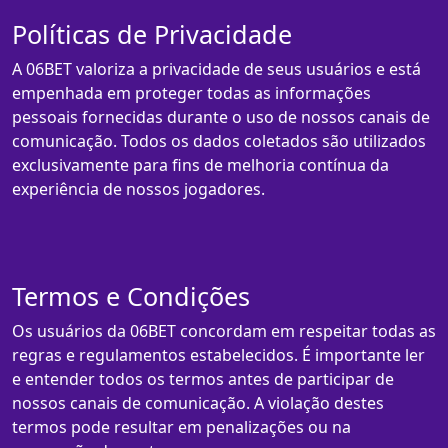
Políticas de Privacidade
A 06BET valoriza a privacidade de seus usuários e está
empenhada em proteger todas as informações
pessoais fornecidas durante o uso de nossos canais de
comunicação. Todos os dados coletados são utilizados
exclusivamente para fins de melhoria contínua da
experiência de nossos jogadores.
Termos e Condições
Os usuários da 06BET concordam em respeitar todas as
regras e regulamentos estabelecidos. É importante ler
e entender todos os termos antes de participar de
nossos canais de comunicação. A violação destes
termos pode resultar em penalizações ou na