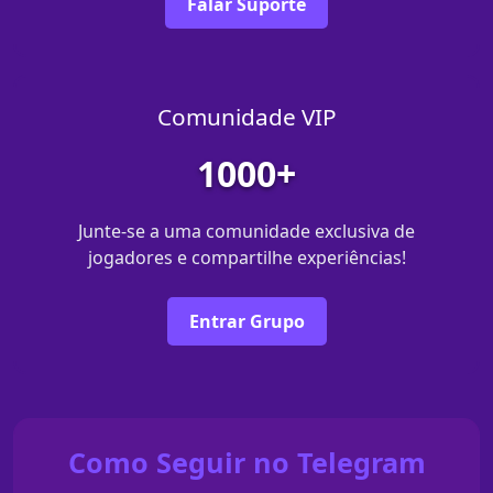
Falar Suporte
Comunidade VIP
1000+
Junte-se a uma comunidade exclusiva de
jogadores e compartilhe experiências!
Entrar Grupo
Como Seguir no Telegram