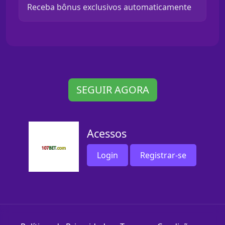
Receba bônus exclusivos automaticamente
SEGUIR AGORA
Acessos
Login
Registrar-se