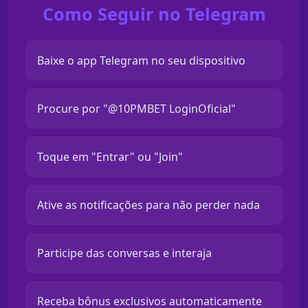
Como Seguir no Telegram
Baixe o app Telegram no seu dispositivo
Procure por "@10PMBET LoginOficial"
Toque em "Entrar" ou "Join"
Ative as notificações para não perder nada
Participe das conversas e interaja
Receba bônus exclusivos automaticamente