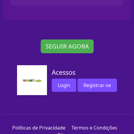
SEGUIR AGORA
Acessos
Login
Registrar-se
Políticas de Privacidade
Termos e Condições