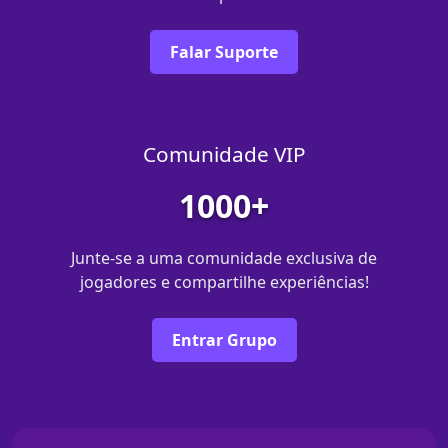
Falar Suporte
Comunidade VIP
1000+
Junte-se a uma comunidade exclusiva de
jogadores e compartilhe experiências!
Entrar Grupo