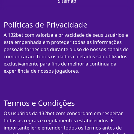
Sitemap
Políticas de Privacidade
A 132bet.com valoriza a privacidade de seus usuários e
está empenhada em proteger todas as informações
pessoais fornecidas durante o uso de nossos canais de
comunicação. Todos os dados coletados são utilizados
exclusivamente para fins de melhoria contínua da
experiência de nossos jogadores.
Termos e Condições
Os usuários da 132bet.com concordam em respeitar
todas as regras e regulamentos estabelecidos. É
importante ler e entender todos os termos antes de