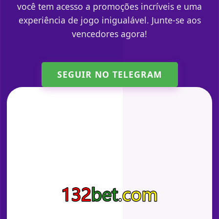
você tem acesso a promoções incríveis e uma
experiência de jogo inigualável. Junte-se aos
vencedores agora!
SEGUIR NO TELEGRAM