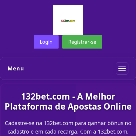
Login
Registrar-se
Menu
132bet.com - A Melhor
Plataforma de Apostas Online
Cadastre-se na 132bet.com para ganhar bônus no
cadastro e em cada recarga. Com a 132bet.com,