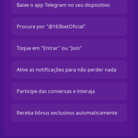
Baixe o app Telegram no seu dispositivo
Procure por "@163betOficial"
Toque em "Entrar" ou "Join"
Ative as notificações para não perder nada
Participe das conversas e interaja
Receba bônus exclusivos automaticamente