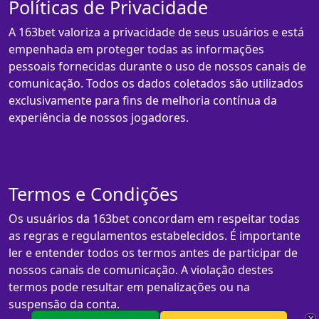
Políticas de Privacidade
A 163bet valoriza a privacidade de seus usuários e está
empenhada em proteger todas as informações
pessoais fornecidas durante o uso de nossos canais de
comunicação. Todos os dados coletados são utilizados
exclusivamente para fins de melhoria contínua da
experiência de nossos jogadores.
Termos e Condições
Os usuários da 163bet concordam em respeitar todas
as regras e regulamentos estabelecidos. É importante
ler e entender todos os termos antes de participar de
nossos canais de comunicação. A violação destes
termos pode resultar em penalizações ou na
suspensão da conta.