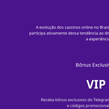
A evolução dos cassinos online no Bras
participa ativamente dessa tendência ao di
a experiênc
Bônus Exclusi
VIP
Receba bônus exclusivos do Telegra
e códigos promocionai