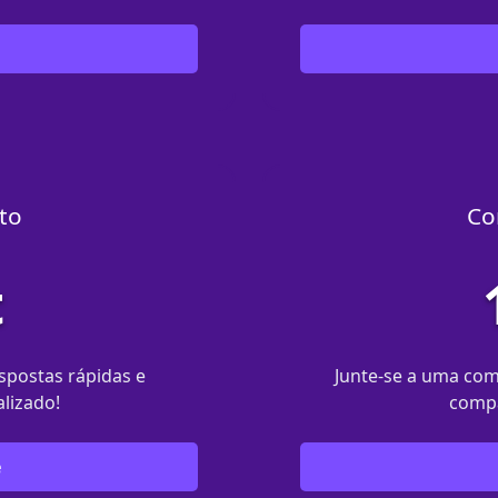
to
Co
t
espostas rápidas e
Junte-se a uma com
lizado!
compa
e