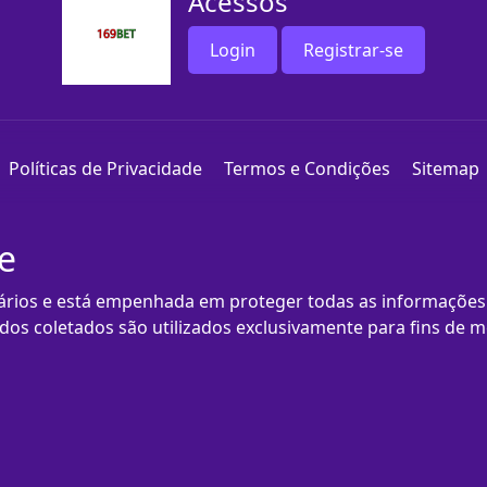
Acessos
Login
Registrar-se
Políticas de Privacidade
Termos e Condições
Sitemap
de
uários e está empenhada em proteger todas as informações
os coletados são utilizados exclusivamente para fins de m