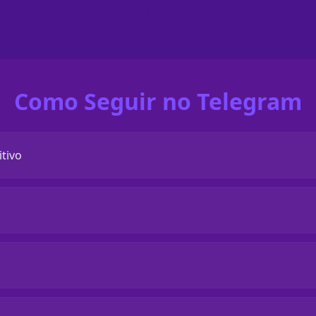
Como Seguir no Telegram
tivo