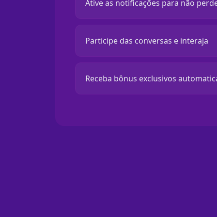
Ative as notificações para não perd
Participe das conversas e interaja
Receba bônus exclusivos automati