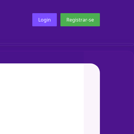
Login
Registrar-se