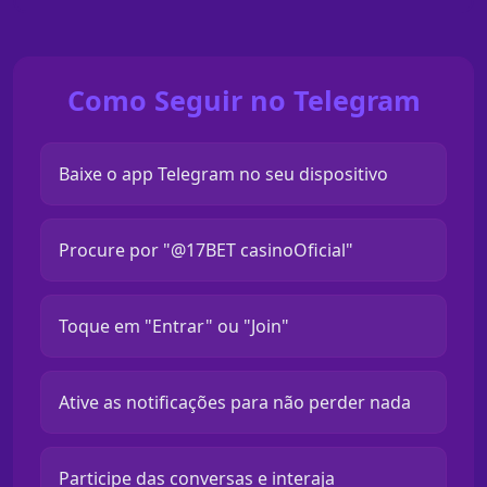
Como Seguir no Telegram
Baixe o app Telegram no seu dispositivo
Procure por "@17BET casinoOficial"
Toque em "Entrar" ou "Join"
Ative as notificações para não perder nada
Participe das conversas e interaja