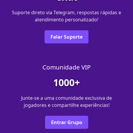
Suporte direto via Telegram, respostas rápidas e
atendimento personalizado!
Falar Suporte
Comunidade VIP
1000+
Junte-se a uma comunidade exclusiva de
jogadores e compartilhe experiências!
Entrar Grupo