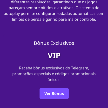
diferentes resoluções, garantindo que os jogos
pareçam sempre nítidos e atrativos. O sistema de
autoplay permite configurar rodadas automáticas com
limites de perda e ganho para maior controle.
Bônus Exclusivos
VIP
Receba bônus exclusivos do Telegram,
promoções especiais e códigos promocionais
únicos!
Ver Bônus