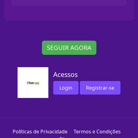
SEGUIR AGORA
Acessos
Login
Registrar-se
Políticas de Privacidade
Termos e Condições