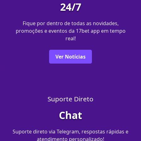
24/7
Fique por dentro de todas as novidades,
promoções e eventos da 17bet app em tempo
real!
Ver Notícias
Suporte Direto
Chat
Suporte direto via Telegram, respostas rápidas e
atendimento personalizado!