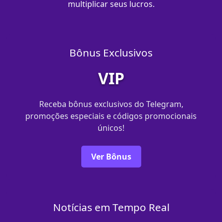
multiplicar seus lucros.
Bônus Exclusivos
VIP
Receba bônus exclusivos do Telegram,
promoções especiais e códigos promocionais
únicos!
Ver Bônus
Notícias em Tempo Real