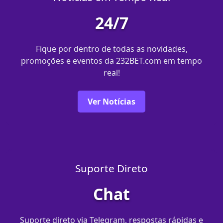
24/7
Fique por dentro de todas as novidades,
promoções e eventos da 232BET.com em tempo
real!
Ver Notícias
Suporte Direto
Chat
Suporte direto via Telegram, respostas rápidas e