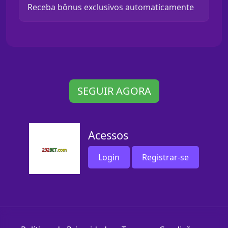
Receba bônus exclusivos automaticamente
SEGUIR AGORA
Acessos
Login
Registrar-se