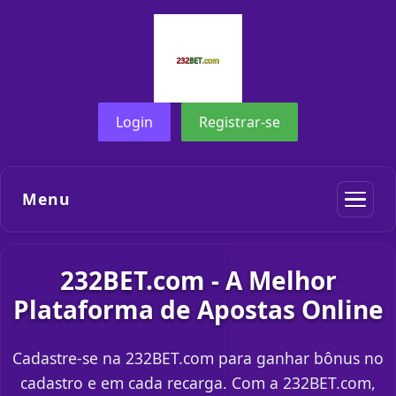
Login
Registrar-se
Menu
232BET.com - A Melhor
Plataforma de Apostas Online
Cadastre-se na 232BET.com para ganhar bônus no
cadastro e em cada recarga. Com a 232BET.com,