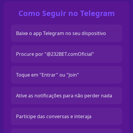
Como Seguir no Telegram
Baixe o app Telegram no seu dispositivo
Procure por "@232BET.comOficial"
Toque em "Entrar" ou "Join"
Ative as notificações para não perder nada
Participe das conversas e interaja