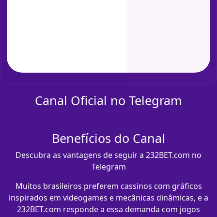
Canal Oficial no Telegram
Benefícios do Canal
Descubra as vantagens de seguir a 232BET.com no
Telegram
Muitos brasileiros preferem cassinos com gráficos
inspirados em videogames e mecânicas dinâmicas, e a
232BET.com responde a essa demanda com jogos