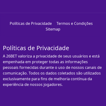
Políticas de Privacidade
Termos e Condições
Sitemap
Políticas de Privacidade
A 26BET valoriza a privacidade de seus usuários e está
empenhada em proteger todas as informações
pessoais fornecidas durante o uso de nossos canais de
comunicação. Todos os dados coletados são utilizados
exclusivamente para fins de melhoria contínua da
experiência de nossos jogadores.