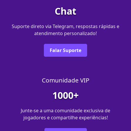
Chat
Suporte direto via Telegram, respostas rápidas e
atendimento personalizado!
Falar Suporte
Comunidade VIP
1000+
Junte-se a uma comunidade exclusiva de
jogadores e compartilhe experiências!