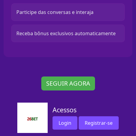
Participe das conversas e interaja
Receba bônus exclusivos automaticamente
SEGUIR AGORA
Acessos
Login
Registrar-se