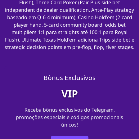
Flush), Three Card Poker (Pair Plus side bet
independent de dealer qualification, Ante-Play strategy
baseado em Q-6-4 minimum), Casino Hold'em (2-card
player hand, 5-card community board, odds bet
multipliers 1:1 para straights até 100:1 para Royal
Flush). Ultimate Texas Hold'em adiciona Trips side bet e
strategic decision points em pre-flop, flop, river stages.
Bônus Exclusivos
VIP
Receba bônus exclusivos do Telegram,
promoções especiais e códigos promocionais
únicos!