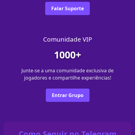
Falar Suporte
Comunidade VIP
1000+
Junte-se a uma comunidade exclusiva de
jogadores e compartilhe experiências!
Entrar Grupo
Como Seguir no Telegram