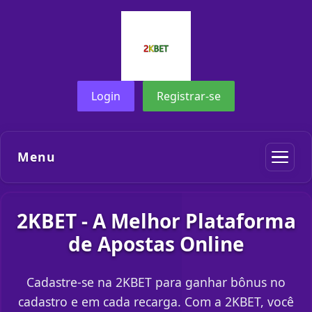
Login
Registrar-se
Menu
2KBET - A Melhor Plataforma
de Apostas Online
Cadastre-se na 2KBET para ganhar bônus no
cadastro e em cada recarga. Com a 2KBET, você