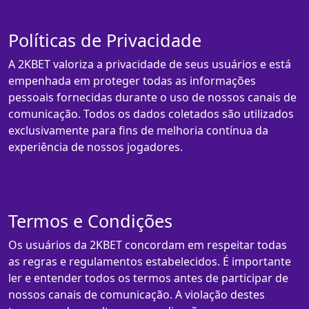
Políticas de Privacidade
A 2KBET valoriza a privacidade de seus usuários e está
empenhada em proteger todas as informações
pessoais fornecidas durante o uso de nossos canais de
comunicação. Todos os dados coletados são utilizados
exclusivamente para fins de melhoria contínua da
experiência de nossos jogadores.
Termos e Condições
Os usuários da 2KBET concordam em respeitar todas
as regras e regulamentos estabelecidos. É importante
ler e entender todos os termos antes de participar de
nossos canais de comunicação. A violação destes