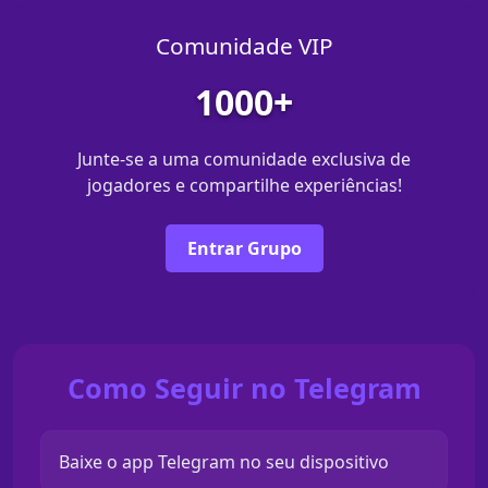
Comunidade VIP
1000+
Junte-se a uma comunidade exclusiva de
jogadores e compartilhe experiências!
Entrar Grupo
Como Seguir no Telegram
Baixe o app Telegram no seu dispositivo