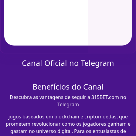
Canal Oficial no Telegram
Benefícios do Canal
Descubra as vantagens de seguir a 315BET.com no
Telegram
jogos baseados em blockchain e criptomoedas, que
prometem revolucionar como os jogadores ganham e
gastam no universo digital. Para os entusiastas de