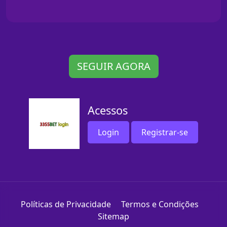
SEGUIR AGORA
Acessos
Login
Registrar-se
Políticas de Privacidade
Termos e Condições
Sitemap