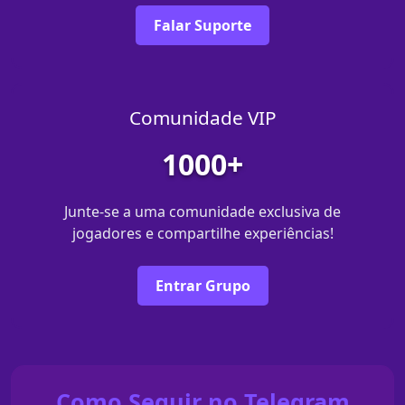
Falar Suporte
Comunidade VIP
1000+
Junte-se a uma comunidade exclusiva de
jogadores e compartilhe experiências!
Entrar Grupo
Como Seguir no Telegram