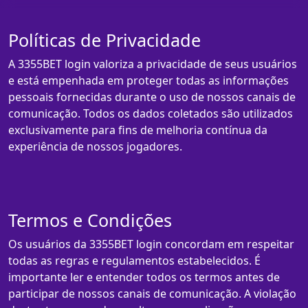
Políticas de Privacidade
A 3355BET login valoriza a privacidade de seus usuários
e está empenhada em proteger todas as informações
pessoais fornecidas durante o uso de nossos canais de
comunicação. Todos os dados coletados são utilizados
exclusivamente para fins de melhoria contínua da
experiência de nossos jogadores.
Termos e Condições
Os usuários da 3355BET login concordam em respeitar
todas as regras e regulamentos estabelecidos. É
importante ler e entender todos os termos antes de
participar de nossos canais de comunicação. A violação