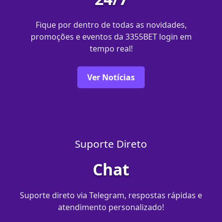
Fique por dentro de todas as novidades,
promoções e eventos da 3355BET login em
tempo real!
Ver Notícias
Suporte Direto
Chat
Suporte direto via Telegram, respostas rápidas e
atendimento personalizado!