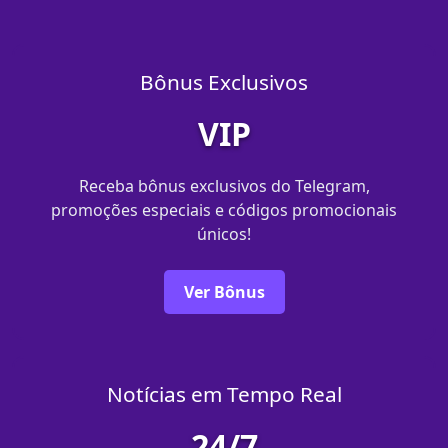
Bônus Exclusivos
VIP
Receba bônus exclusivos do Telegram,
promoções especiais e códigos promocionais
únicos!
Ver Bônus
Notícias em Tempo Real
24/7