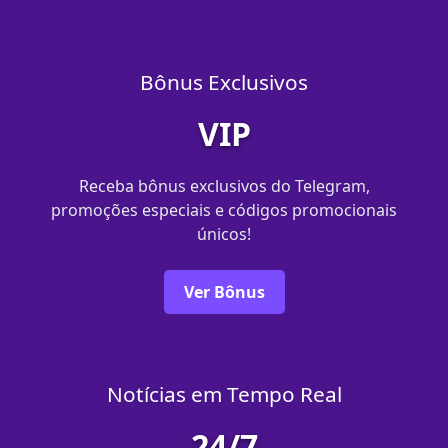
Bônus Exclusivos
VIP
Receba bônus exclusivos do Telegram,
promoções especiais e códigos promocionais
únicos!
Ver Bônus
Notícias em Tempo Real
24/7