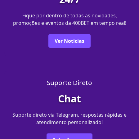
Fique por dentro de todas as novidades,
promoções e eventos da 400BET em tempo real!
Ver Notícias
Suporte Direto
Chat
Suporte direto via Telegram, respostas rápidas e
atendimento personalizado!