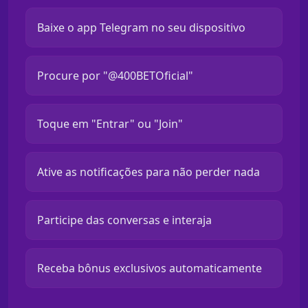
Baixe o app Telegram no seu dispositivo
Procure por "@400BETOficial"
Toque em "Entrar" ou "Join"
Ative as notificações para não perder nada
Participe das conversas e interaja
Receba bônus exclusivos automaticamente