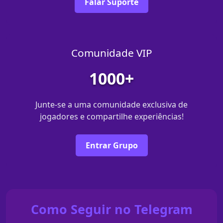
Falar Suporte
Comunidade VIP
1000+
Junte-se a uma comunidade exclusiva de
jogadores e compartilhe experiências!
Entrar Grupo
Como Seguir no Telegram