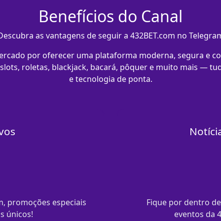
Benefícios do Canal
Descubra as vantagens de seguir a 432BET.com no Telegra
ercado por oferecer uma plataforma moderna, segura e c
 slots, roletas, blackjack, bacará, pôquer e muito mais — 
e tecnologia de ponta.
vos
Notíci
m, promoções especiais
Fique por dentro d
s únicos!
eventos da 