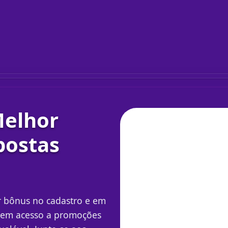
Melhor
postas
r bônus no cadastro e em
 tem acesso a promoções