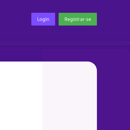
Login
Registrar-se