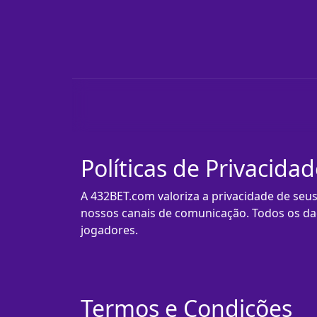
Políticas de Privacida
A 432BET.com valoriza a privacidade de se
nossos canais de comunicação. Todos os dad
jogadores.
Termos e Condições