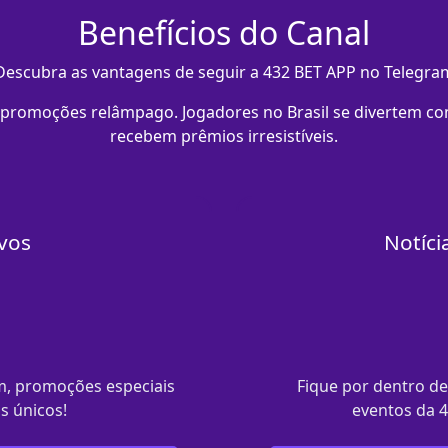
Benefícios do Canal
Descubra as vantagens de seguir a 432 BET APP no Telegra
promoções relâmpago. Jogadores no Brasil se divertem co
recebem prêmios irresistíveis.
vos
Notíci
m, promoções especiais
Fique por dentro d
s únicos!
eventos da 