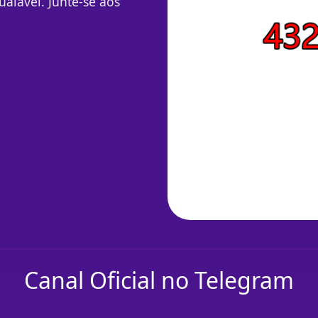
ualável. Junte-se aos
Canal Oficial no Telegram