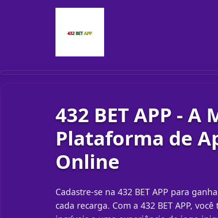
432 BET APP - A 
Plataforma de A
Online
Cadastre-se na 432 BET APP para ganha
cada recarga. Com a 432 BET APP, você