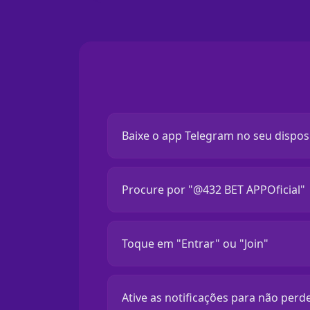
Baixe o app Telegram no seu disposi
Procure por "@432 BET APPOficial"
Toque em "Entrar" ou "Join"
Ative as notificações para não perd