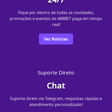
Fique por dentro de todas as novidades,
promoções e eventos da 488BET paga em tempo
real!
Ver Notícias
Suporte Direto
Chat
Suporte direto via Telegram, respostas rápidas e
atendimento personalizado!