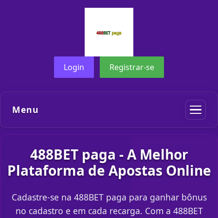
Login
Registrar-se
Menu
488BET paga - A Melhor
Plataforma de Apostas Online
Cadastre-se na 488BET paga para ganhar bônus
no cadastro e em cada recarga. Com a 488BET