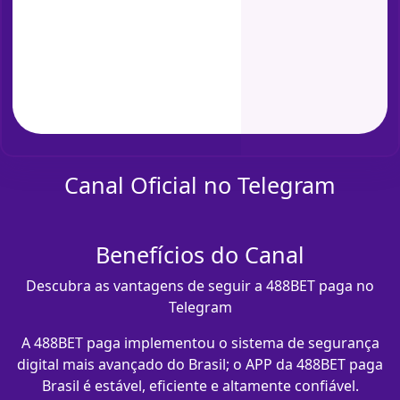
Canal Oficial no Telegram
Benefícios do Canal
Descubra as vantagens de seguir a 488BET paga no
Telegram
A 488BET paga implementou o sistema de segurança
digital mais avançado do Brasil; o APP da 488BET paga
Brasil é estável, eficiente e altamente confiável.