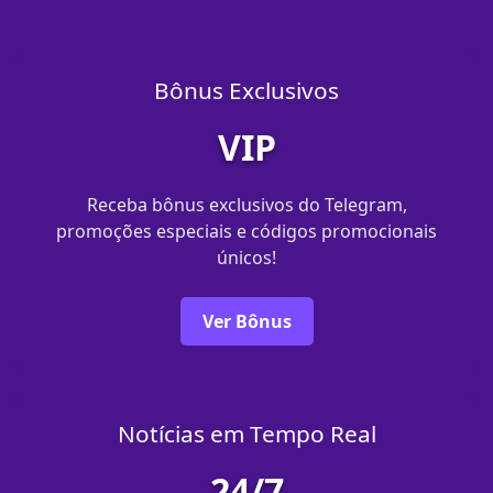
Bônus Exclusivos
VIP
Receba bônus exclusivos do Telegram,
promoções especiais e códigos promocionais
únicos!
Ver Bônus
Notícias em Tempo Real
24/7