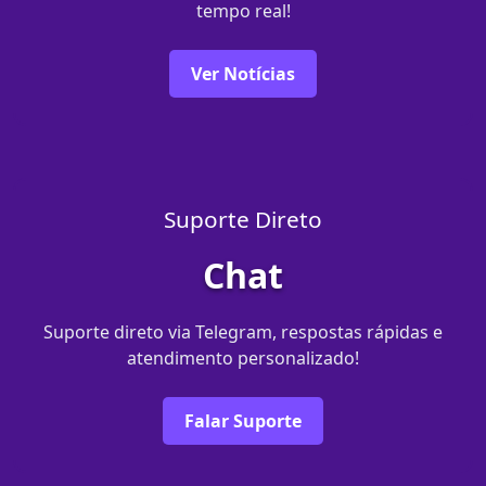
tempo real!
Ver Notícias
Suporte Direto
Chat
Suporte direto via Telegram, respostas rápidas e
atendimento personalizado!
Falar Suporte