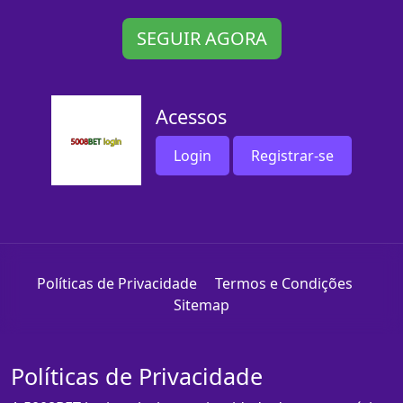
SEGUIR AGORA
Acessos
Login
Registrar-se
Políticas de Privacidade
Termos e Condições
Sitemap
Políticas de Privacidade