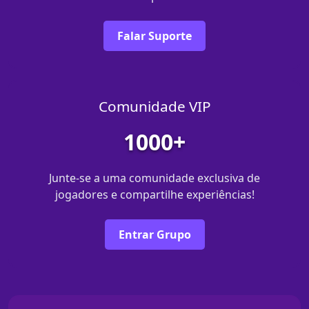
Falar Suporte
Comunidade VIP
1000+
Junte-se a uma comunidade exclusiva de
jogadores e compartilhe experiências!
Entrar Grupo