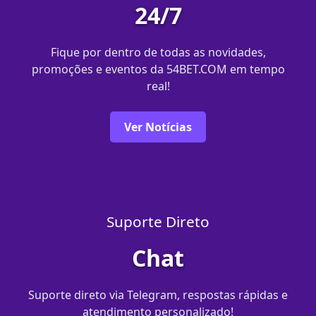
24/7
Fique por dentro de todas as novidades,
promoções e eventos da 54BET.COM em tempo
real!
Ver Notícias
Suporte Direto
Chat
Suporte direto via Telegram, respostas rápidas e
atendimento personalizado!