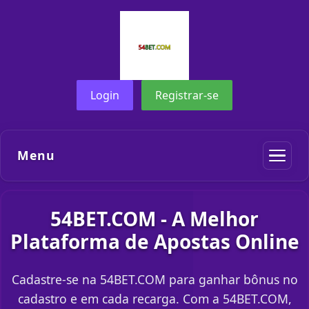
Login
Registrar-se
Menu
54BET.COM - A Melhor
Plataforma de Apostas Online
Cadastre-se na 54BET.COM para ganhar bônus no
cadastro e em cada recarga. Com a 54BET.COM,