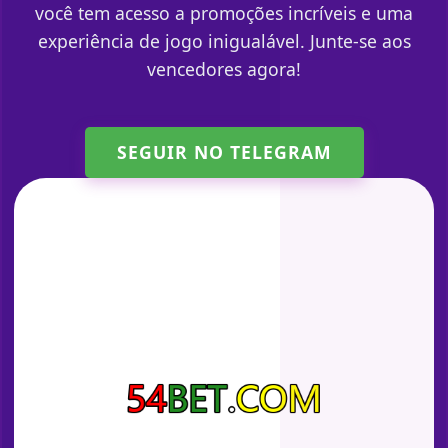
você tem acesso a promoções incríveis e uma
experiência de jogo inigualável. Junte-se aos
vencedores agora!
SEGUIR NO TELEGRAM