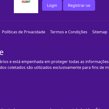
Login
Registrar-se
Políticas de Privacidade
Termos e Condições
Sitemap
de
uários e está empenhada em proteger todas as informações
os coletados são utilizados exclusivamente para fins de m