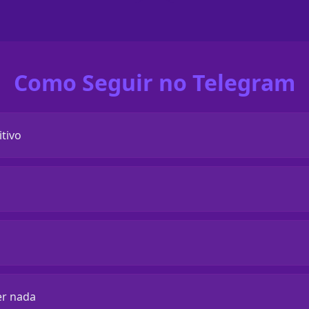
Como Seguir no Telegram
tivo
er nada