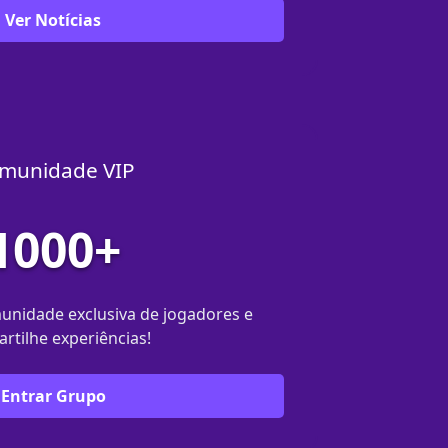
Ver Notícias
munidade VIP
1000+
unidade exclusiva de jogadores e
rtilhe experiências!
Entrar Grupo