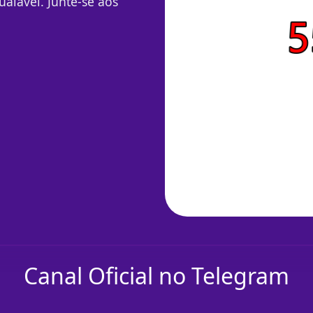
ualável. Junte-se aos
Canal Oficial no Telegram