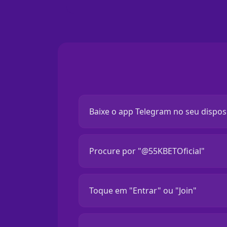
Baixe o app Telegram no seu disposi
Procure por "@55KBETOficial"
Toque em "Entrar" ou "Join"