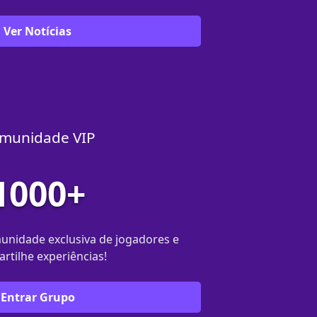
Ver Notícias
munidade VIP
1000+
unidade exclusiva de jogadores e
rtilhe experiências!
Entrar Grupo