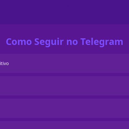
Como Seguir no Telegram
tivo