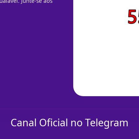
ualável. Junte-se aos
Canal Oficial no Telegram