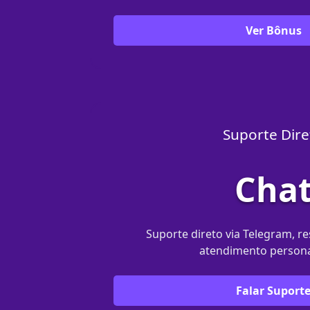
Ver Bônus
Suporte Dire
Cha
Suporte direto via Telegram, r
atendimento persona
Falar Suport