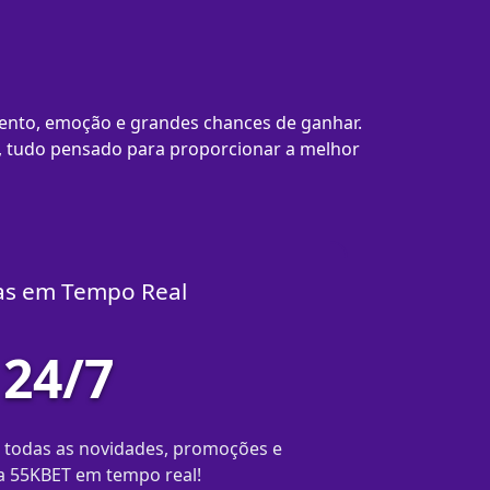
ento, emoção e grandes chances de ganhar.
vo, tudo pensado para proporcionar a melhor
as em Tempo Real
24/7
e todas as novidades, promoções e
a 55KBET em tempo real!