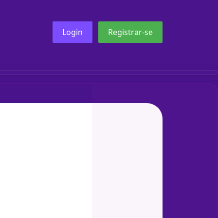
Login
Registrar-se