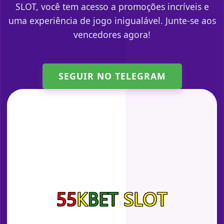
SLOT, você tem acesso a promoções incríveis e
uma experiência de jogo inigualável. Junte-se aos
vencedores agora!
SEGUIR NO TELEGRAM