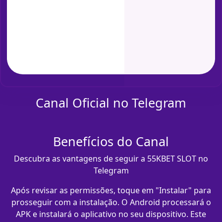
Canal Oficial no Telegram
Benefícios do Canal
Descubra as vantagens de seguir a 55KBET SLOT no
Telegram
Após revisar as permissões, toque em "Instalar" para
prosseguir com a instalação. O Android processará o
APK e instalará o aplicativo no seu dispositivo. Este