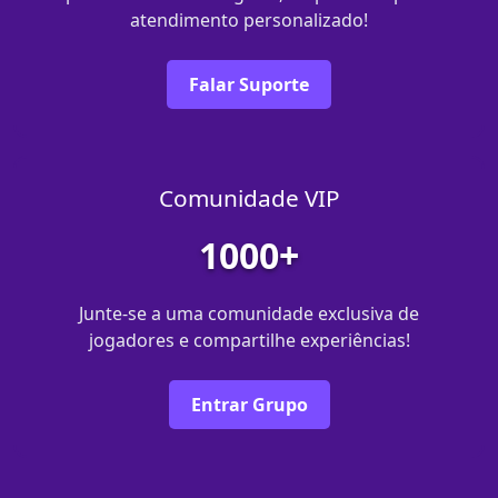
atendimento personalizado!
Falar Suporte
Comunidade VIP
1000+
Junte-se a uma comunidade exclusiva de
jogadores e compartilhe experiências!
Entrar Grupo