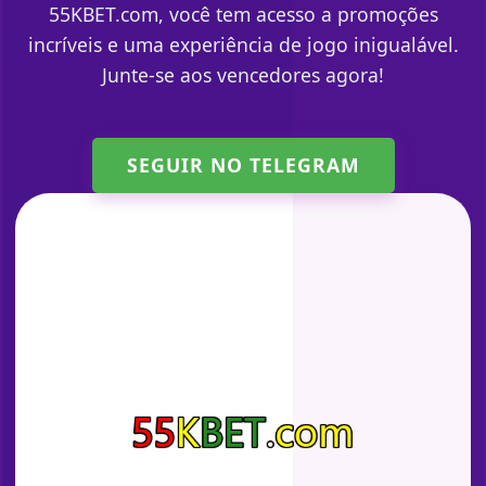
55KBET.com, você tem acesso a promoções
incríveis e uma experiência de jogo inigualável.
Junte-se aos vencedores agora!
SEGUIR NO TELEGRAM