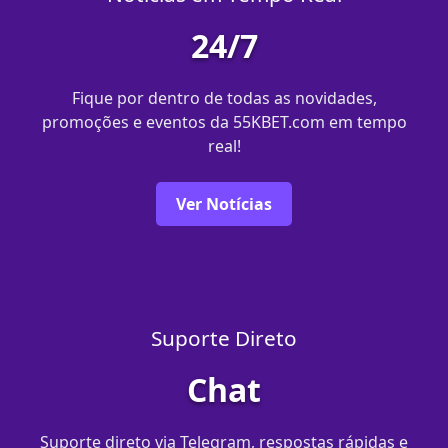
24/7
Fique por dentro de todas as novidades,
promoções e eventos da 55KBET.com em tempo
real!
Ver Notícias
Suporte Direto
Chat
Suporte direto via Telegram, respostas rápidas e