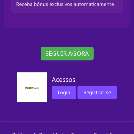
Receba bônus exclusivos automaticamente
SEGUIR AGORA
Acessos
Login
Registrar-se