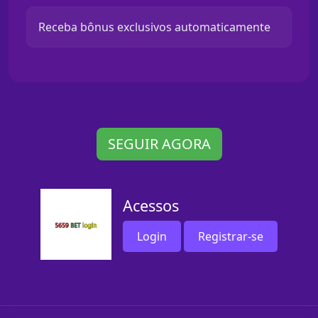
Receba bônus exclusivos automaticamente
SEGUIR AGORA
Acessos
Login
Registrar-se