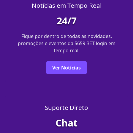
Notícias em Tempo Real
24/7
Fique por dentro de todas as novidades,
promoções e eventos da 5659 BET login em
tempo real!
Ver Notícias
Suporte Direto
Chat