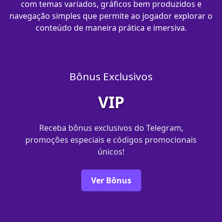
com temas variados, gráficos bem produzidos e
navegação simples que permite ao jogador explorar o
conteúdo de maneira prática e imersiva.
Bônus Exclusivos
VIP
Receba bônus exclusivos do Telegram,
promoções especiais e códigos promocionais
únicos!
Ver Bônus