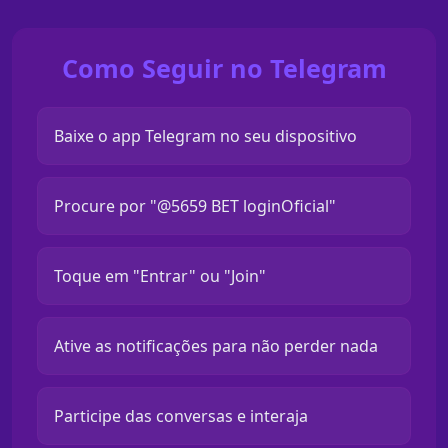
Como Seguir no Telegram
Baixe o app Telegram no seu dispositivo
Procure por "@5659 BET loginOficial"
Toque em "Entrar" ou "Join"
Ative as notificações para não perder nada
Participe das conversas e interaja