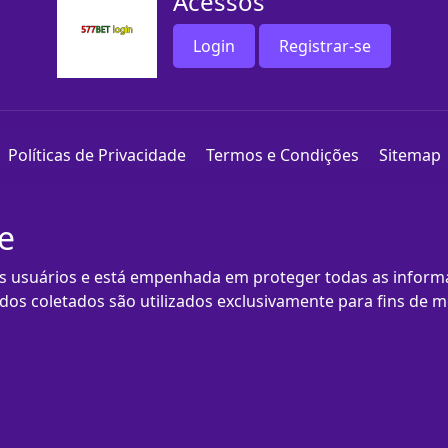
Acessos
Login
Registrar-se
Políticas de Privacidade
Termos e Condições
Sitemap
de
eus usuários e está empenhada em proteger todas as inform
os coletados são utilizados exclusivamente para fins de m