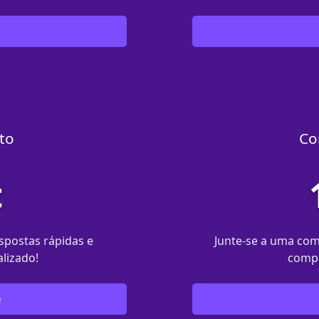
to
Co
t
espostas rápidas e
Junte-se a uma com
lizado!
compa
e