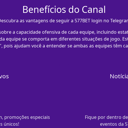
Benefícios do Canal
escubra as vantagens de seguir a 577BET login no Telegr
sobre a capacidade ofensiva de cada equipe, incluindo est
a equipe se comporta em diferentes situações de jogo. Est
 pois ajudam você a entender se ambas as equipes têm ca
vos
Notíci
m, promoções especiais
Fique por dentro d
s únicos!
eventos da 5