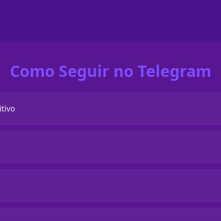
Como Seguir no Telegram
tivo