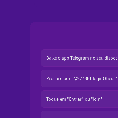
Baixe o app Telegram no seu disposi
Procure por "@577BET loginOficial"
Toque em "Entrar" ou "Join"