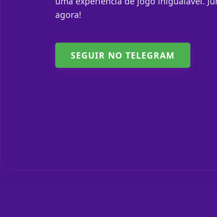
uma experiência de jogo inigualável. J
agora!
SEGUIR NO TELEGRAM