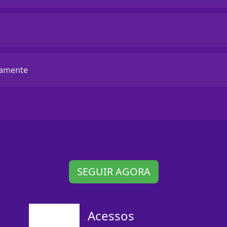
camente
SEGUIR AGORA
Acessos