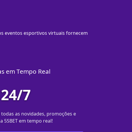
os eventos esportivos virtuais fornecem
as em Tempo Real
24/7
e todas as novidades, promoções e
da 5SBET em tempo real!