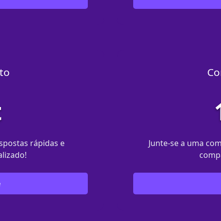
to
Co
t
espostas rápidas e
Junte-se a uma com
lizado!
compa
e