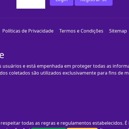
Políticas de Privacidade
Termos e Condições
Sitemap
de
us usuários e está empenhada em proteger todas as inform
os coletados são utilizados exclusivamente para fins de m
speitar todas as regras e regulamentos estabelecidos. É 