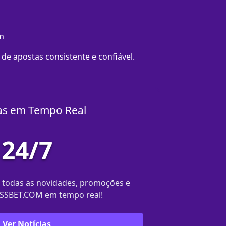
m
de apostas consistente e confiável.
as em Tempo Real
24/7
e todas as novidades, promoções e
5SSBET.COM em tempo real!
Ver Notícias