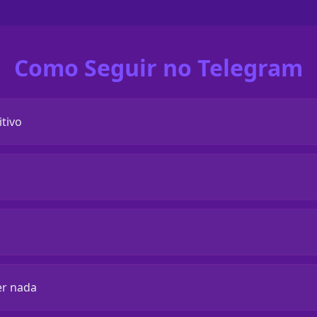
Como Seguir no Telegram
tivo
er nada