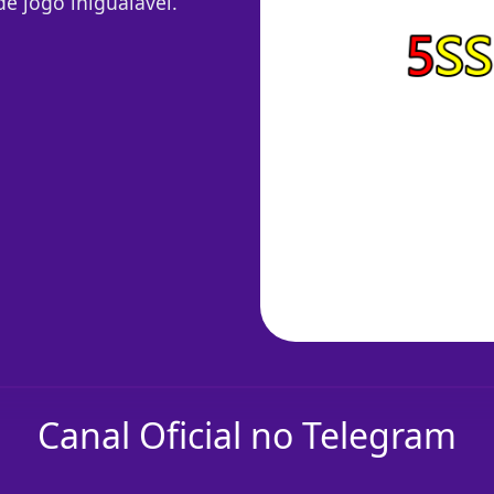
e jogo inigualável.
Canal Oficial no Telegram