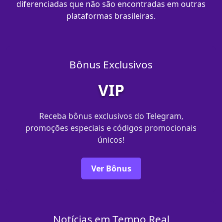
diferenciadas que não são encontradas em outras
plataformas brasileiras.
Bônus Exclusivos
VIP
Receba bônus exclusivos do Telegram,
promoções especiais e códigos promocionais
únicos!
Ver Bônus
Notícias em Tempo Real