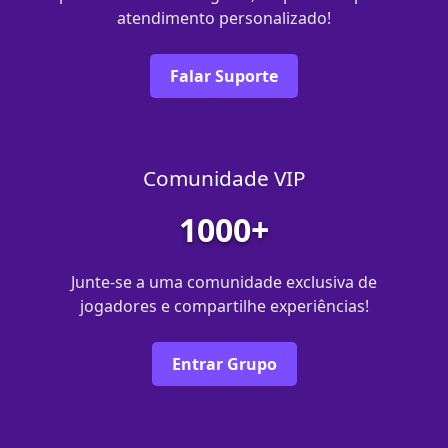
atendimento personalizado!
Falar Suporte
Comunidade VIP
1000+
Junte-se a uma comunidade exclusiva de
jogadores e compartilhe experiências!
Entrar Grupo