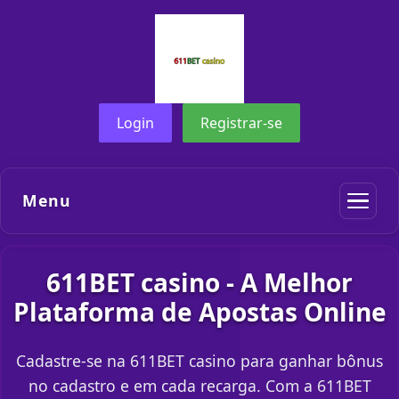
Login
Registrar-se
Menu
611BET casino - A Melhor
Plataforma de Apostas Online
Cadastre-se na 611BET casino para ganhar bônus
no cadastro e em cada recarga. Com a 611BET