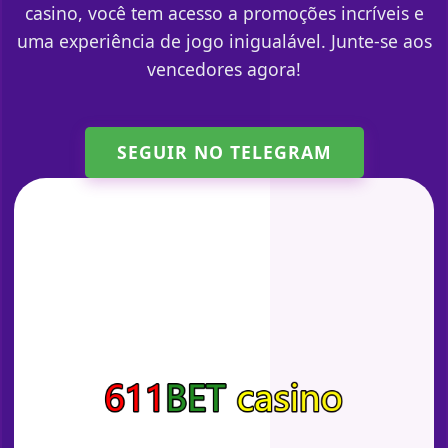
casino, você tem acesso a promoções incríveis e
uma experiência de jogo inigualável. Junte-se aos
vencedores agora!
SEGUIR NO TELEGRAM