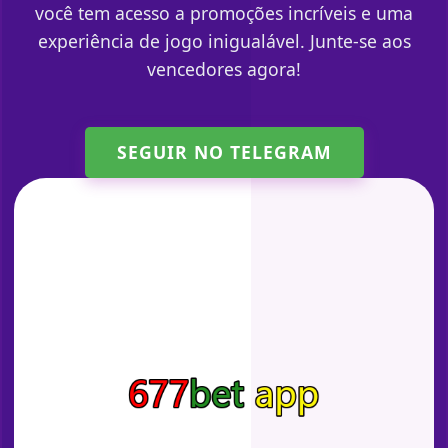
você tem acesso a promoções incríveis e uma
experiência de jogo inigualável. Junte-se aos
vencedores agora!
SEGUIR NO TELEGRAM