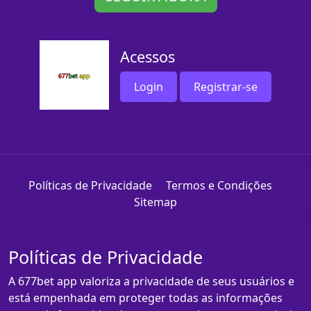
Acessos
Login
Registrar-se
Políticas de Privacidade
Termos e Condições
Sitemap
Políticas de Privacidade
A 677bet app valoriza a privacidade de seus usuários e
está empenhada em proteger todas as informações