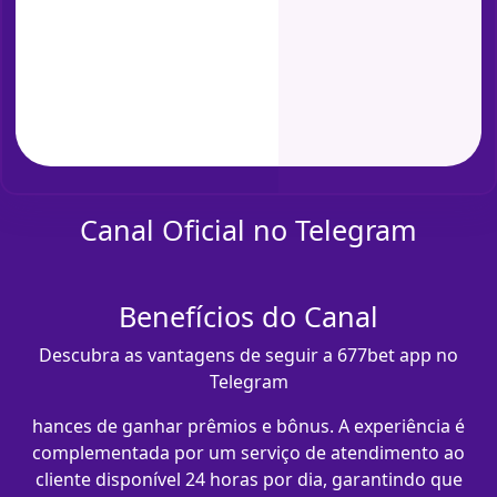
Canal Oficial no Telegram
Benefícios do Canal
Descubra as vantagens de seguir a 677bet app no
Telegram
hances de ganhar prêmios e bônus. A experiência é
complementada por um serviço de atendimento ao
cliente disponível 24 horas por dia, garantindo que