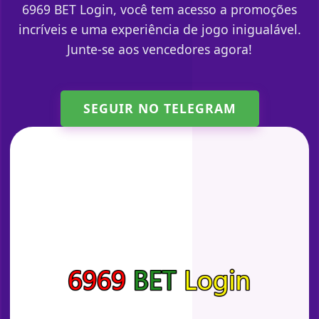
6969 BET Login, você tem acesso a promoções
incríveis e uma experiência de jogo inigualável.
Junte-se aos vencedores agora!
SEGUIR NO TELEGRAM