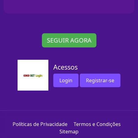
SEGUIR AGORA
Acessos
Login
Registrar-se
Políticas de Privacidade
Termos e Condições
Sitemap