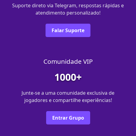
Suporte direto via Telegram, respostas rápidas e
atendimento personalizado!
Falar Suporte
Comunidade VIP
1000+
Junte-se a uma comunidade exclusiva de
jogadores e compartilhe experiências!
Entrar Grupo