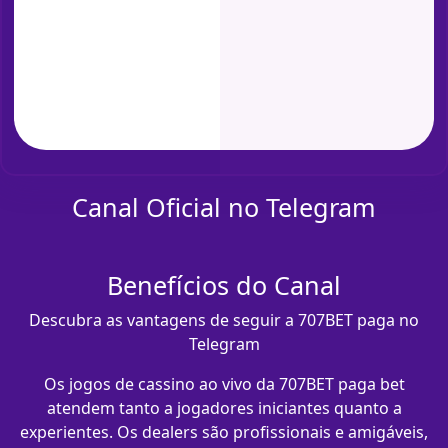
Canal Oficial no Telegram
Benefícios do Canal
Descubra as vantagens de seguir a 707BET paga no
Telegram
Os jogos de cassino ao vivo da 707BET paga bet
atendem tanto a jogadores iniciantes quanto a
experientes. Os dealers são profissionais e amigáveis,