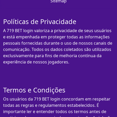
Sitemap
Políticas de Privacidade
A 719 BET login valoriza a privacidade de seus usuários
e está empenhada em proteger todas as informações
pessoais fornecidas durante o uso de nossos canais de
comunicação. Todos os dados coletados são utilizados
exclusivamente para fins de melhoria contínua da
experiência de nossos jogadores.
Termos e Condições
Os usuários da 719 BET login concordam em respeitar
todas as regras e regulamentos estabelecidos. É
importante ler e entender todos os termos antes de