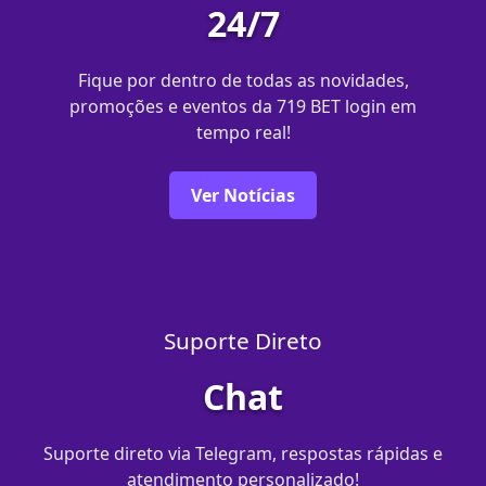
24/7
Fique por dentro de todas as novidades,
promoções e eventos da 719 BET login em
tempo real!
Ver Notícias
Suporte Direto
Chat
Suporte direto via Telegram, respostas rápidas e
atendimento personalizado!