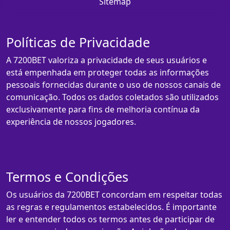
Sitemap
Políticas de Privacidade
A 7200BET valoriza a privacidade de seus usuários e
está empenhada em proteger todas as informações
pessoais fornecidas durante o uso de nossos canais de
comunicação. Todos os dados coletados são utilizados
exclusivamente para fins de melhoria contínua da
experiência de nossos jogadores.
Termos e Condições
Os usuários da 7200BET concordam em respeitar todas
as regras e regulamentos estabelecidos. É importante
ler e entender todos os termos antes de participar de