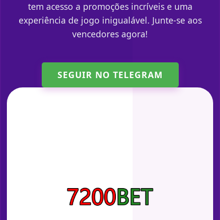
tem acesso a promoções incríveis e uma
experiência de jogo inigualável. Junte-se aos
vencedores agora!
SEGUIR NO TELEGRAM