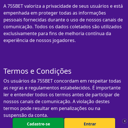
A 755BET valoriza a privacidade de seus usuários e está
empenhada em proteger todas as informações
pessoais fornecidas durante o uso de nossos canais de
comunicação. Todos os dados coletados são utilizados
exclusivamente para fins de melhoria contínua da
experiência de nossos jogadores.
Termos e Condições
Os usuários da 755BET concordam em respeitar todas
as regras e regulamentos estabelecidos. É importante
ler e entender todos os termos antes de participar de
nossos canais de comunicação. A violação destes
termos pode resultar em penalizações ou na
suspensão da conta.
X
Cadastre-se
Entrar