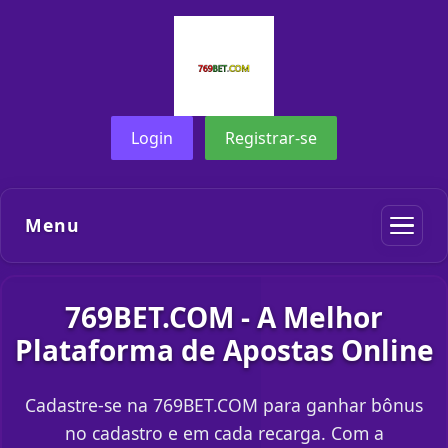
Login
Registrar-se
Menu
769BET.COM - A Melhor
Plataforma de Apostas Online
Cadastre-se na 769BET.COM para ganhar bônus
no cadastro e em cada recarga. Com a