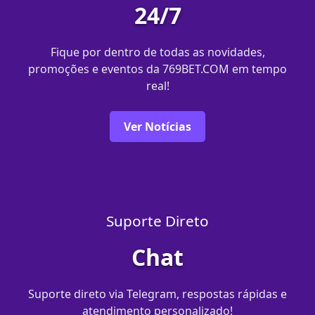
24/7
Fique por dentro de todas as novidades,
promoções e eventos da 769BET.COM em tempo
real!
Ver Notícias
Suporte Direto
Chat
Suporte direto via Telegram, respostas rápidas e
atendimento personalizado!