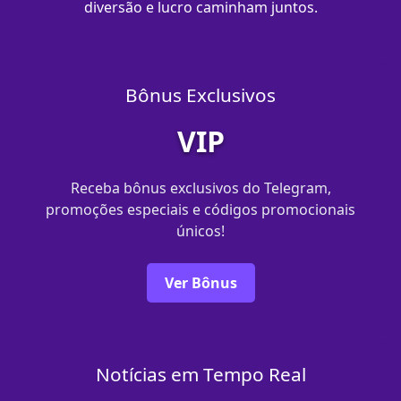
diversão e lucro caminham juntos.
Bônus Exclusivos
VIP
Receba bônus exclusivos do Telegram,
promoções especiais e códigos promocionais
únicos!
Ver Bônus
Notícias em Tempo Real