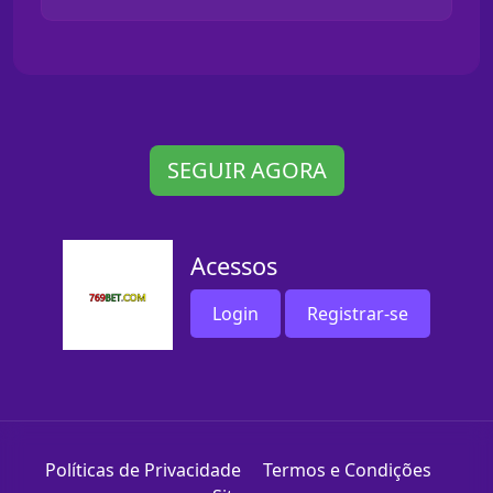
SEGUIR AGORA
Acessos
Login
Registrar-se
Políticas de Privacidade
Termos e Condições