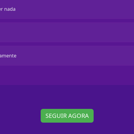
er nada
camente
SEGUIR AGORA