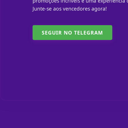
promoções incríveis e uma experiência d
Junte-se aos vencedores agora!
SEGUIR NO TELEGRAM