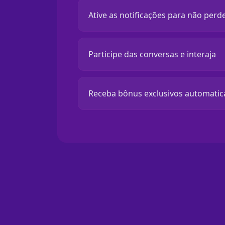
Ative as notificações para não perd
Participe das conversas e interaja
Receba bônus exclusivos automati