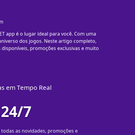
am
BET app é o lugar ideal para você. Com uma
niverso dos jogos. Neste artigo completo,
s disponíveis, promoções exclusivas e muito
as em Tempo Real
24/7
e todas as novidades, promoções e