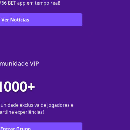
766 BET app em tempo real!
Ver Notícias
munidade VIP
1000+
unidade exclusiva de jogadores e
rtilhe experiências!
Entrar Grupo