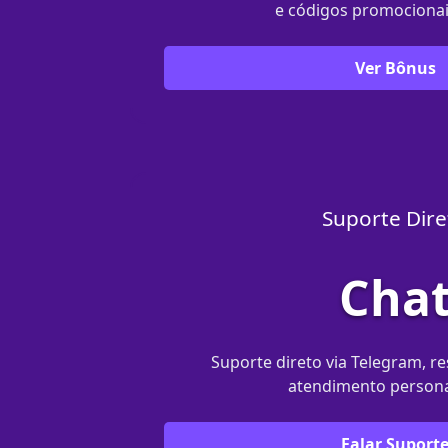
e códigos promocionai
Ver Bônus
Suporte Dire
Cha
Suporte direto via Telegram, r
atendimento persona
Falar Suport