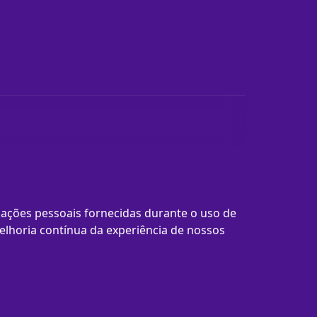
mações pessoais fornecidas durante o uso de
elhoria contínua da experiência de nossos