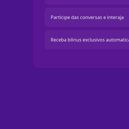
Participe das conversas e interaja
Receba bônus exclusivos automati