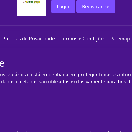
Login
Registrar-se
Políticas de Privacidade
Termos e Condições
Sitemap
de
seus usuários e está empenhada em proteger todas as infor
dados coletados são utilizados exclusivamente para fins d