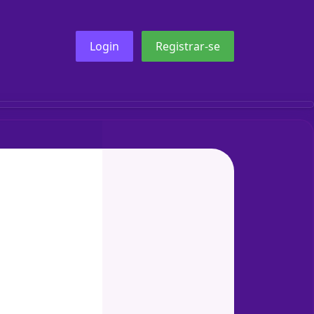
Login
Registrar-se