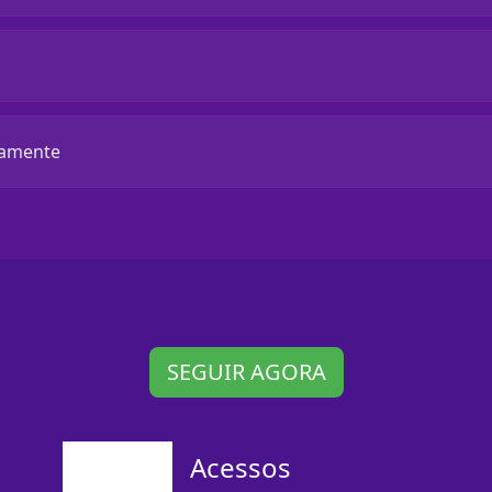
camente
SEGUIR AGORA
Acessos