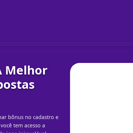
A Melhor
postas
ar bônus no cadastro e
você tem acesso a