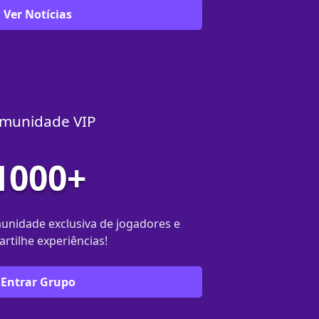
Ver Notícias
munidade VIP
1000+
unidade exclusiva de jogadores e
rtilhe experiências!
Entrar Grupo