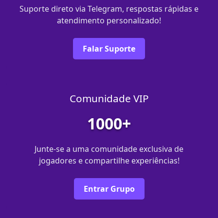
Suporte direto via Telegram, respostas rápidas e
atendimento personalizado!
Falar Suporte
Comunidade VIP
1000+
Junte-se a uma comunidade exclusiva de
jogadores e compartilhe experiências!
Entrar Grupo