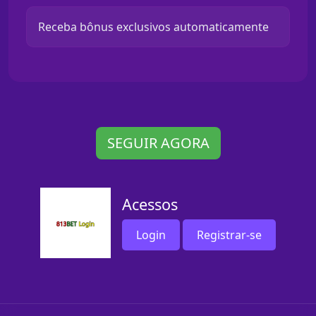
Receba bônus exclusivos automaticamente
SEGUIR AGORA
Acessos
Login
Registrar-se