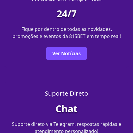
24/7
Fique por dentro de todas as novidades,
promoções e eventos da 815BET em tempo real!
Ver Notícias
Suporte Direto
Chat
Suporte direto via Telegram, respostas rápidas e
atendimento personalizado!