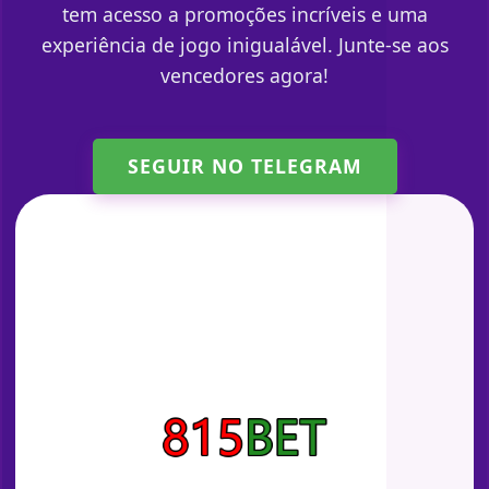
tem acesso a promoções incríveis e uma
experiência de jogo inigualável. Junte-se aos
vencedores agora!
SEGUIR NO TELEGRAM