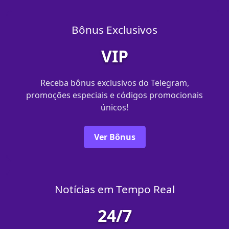
Bônus Exclusivos
VIP
Receba bônus exclusivos do Telegram,
promoções especiais e códigos promocionais
únicos!
Ver Bônus
Notícias em Tempo Real
24/7