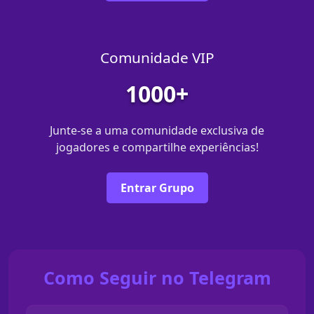
Comunidade VIP
1000+
Junte-se a uma comunidade exclusiva de
jogadores e compartilhe experiências!
Entrar Grupo
Como Seguir no Telegram