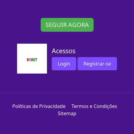
SEGUIR AGORA
Acessos
Login
Registrar-se
Políticas de Privacidade
Termos e Condições
Sitemap