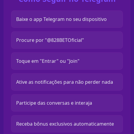
Baixe o app Telegram no seu dispositivo
Procure por "@828BETOficial"
Toque em "Entrar" ou "Join"
Ative as notificações para não perder nada
Participe das conversas e interaja
Receba bônus exclusivos automaticamente