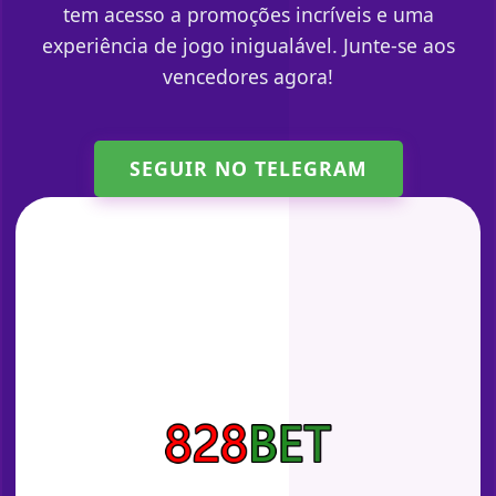
tem acesso a promoções incríveis e uma
experiência de jogo inigualável. Junte-se aos
vencedores agora!
SEGUIR NO TELEGRAM