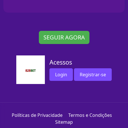
SEGUIR AGORA
Acessos
Login
Registrar-se
Políticas de Privacidade
Termos e Condições
Sitemap