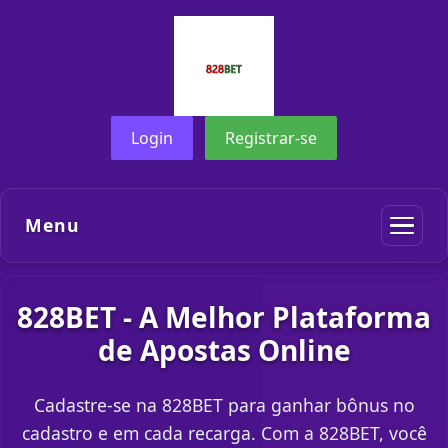
Login
Registrar-se
Menu
828BET - A Melhor Plataforma
de Apostas Online
Cadastre-se na 828BET para ganhar bônus no
cadastro e em cada recarga. Com a 828BET, você