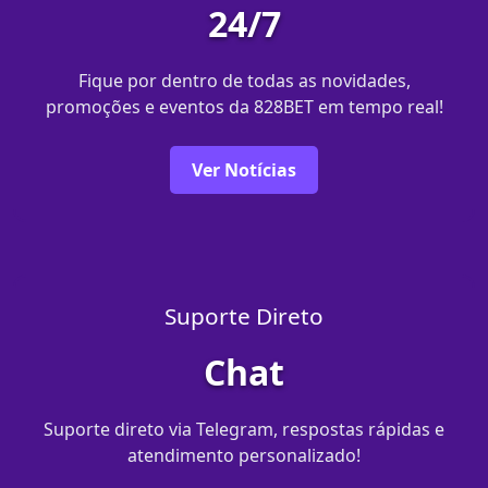
24/7
Fique por dentro de todas as novidades,
promoções e eventos da 828BET em tempo real!
Ver Notícias
Suporte Direto
Chat
Suporte direto via Telegram, respostas rápidas e
atendimento personalizado!