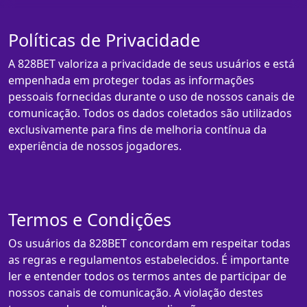
Políticas de Privacidade
A 828BET valoriza a privacidade de seus usuários e está
empenhada em proteger todas as informações
pessoais fornecidas durante o uso de nossos canais de
comunicação. Todos os dados coletados são utilizados
exclusivamente para fins de melhoria contínua da
experiência de nossos jogadores.
Termos e Condições
Os usuários da 828BET concordam em respeitar todas
as regras e regulamentos estabelecidos. É importante
ler e entender todos os termos antes de participar de
nossos canais de comunicação. A violação destes