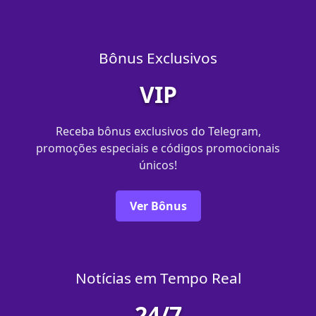
Bônus Exclusivos
VIP
Receba bônus exclusivos do Telegram,
promoções especiais e códigos promocionais
únicos!
Ver Bônus
Notícias em Tempo Real
24/7