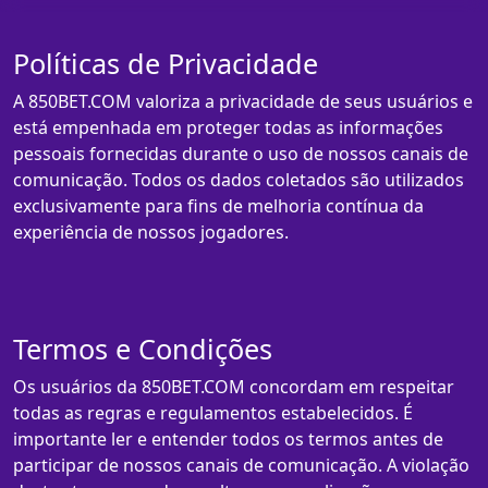
Políticas de Privacidade
A 850BET.COM valoriza a privacidade de seus usuários e
está empenhada em proteger todas as informações
pessoais fornecidas durante o uso de nossos canais de
comunicação. Todos os dados coletados são utilizados
exclusivamente para fins de melhoria contínua da
experiência de nossos jogadores.
Termos e Condições
Os usuários da 850BET.COM concordam em respeitar
todas as regras e regulamentos estabelecidos. É
importante ler e entender todos os termos antes de
participar de nossos canais de comunicação. A violação