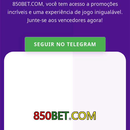
850BET.COM, você tem acesso a promoções
incríveis e uma experiência de jogo inigualável.
Junte-se aos vencedores agora!
SEGUIR NO TELEGRAM