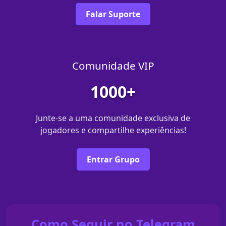
Falar Suporte
Comunidade VIP
1000+
Junte-se a uma comunidade exclusiva de
jogadores e compartilhe experiências!
Entrar Grupo
Como Seguir no Telegram