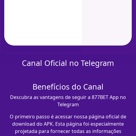
Canal Oficial no Telegram
Benefícios do Canal
Descubra as vantagens de seguir a 877BET App no
Telegram
O primeiro passo é acessar nossa página oficial de
download do APK. Esta página foi especialmente
projetada para fornecer todas as informações