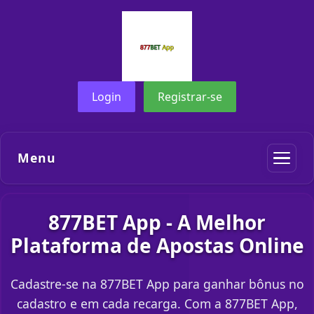
Login
Registrar-se
Menu
877BET App - A Melhor
Plataforma de Apostas Online
Cadastre-se na 877BET App para ganhar bônus no
cadastro e em cada recarga. Com a 877BET App,