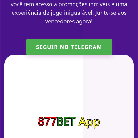
você tem acesso a promoções incríveis e uma
experiência de jogo inigualável. Junte-se aos
vencedores agora!
SEGUIR NO TELEGRAM