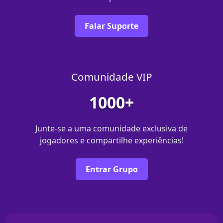
Falar Suporte
Comunidade VIP
1000+
Junte-se a uma comunidade exclusiva de
jogadores e compartilhe experiências!
Entrar Grupo