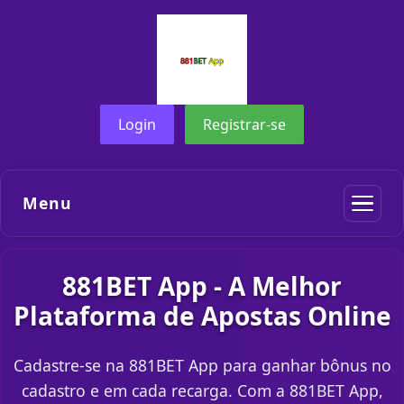
Login
Registrar-se
Menu
881BET App - A Melhor
Plataforma de Apostas Online
Cadastre-se na 881BET App para ganhar bônus no
cadastro e em cada recarga. Com a 881BET App,