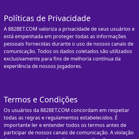
Políticas de Privacidade
A 882BET.COM valoriza a privacidade de seus usuários e
está empenhada em proteger todas as informações
pessoais fornecidas durante o uso de nossos canais de
comunicação. Todos os dados coletados são utilizados
exclusivamente para fins de melhoria contínua da
experiência de nossos jogadores.
Termos e Condições
Os usuários da 882BET.COM concordam em respeitar
todas as regras e regulamentos estabelecidos. É
importante ler e entender todos os termos antes de
participar de nossos canais de comunicação. A violação