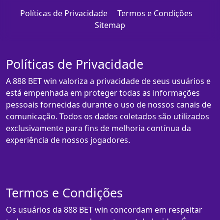
Políticas de Privacidade
Termos e Condições
Sitemap
Políticas de Privacidade
A 888 BET win valoriza a privacidade de seus usuários e
está empenhada em proteger todas as informações
pessoais fornecidas durante o uso de nossos canais de
comunicação. Todos os dados coletados são utilizados
exclusivamente para fins de melhoria contínua da
experiência de nossos jogadores.
Termos e Condições
Os usuários da 888 BET win concordam em respeitar