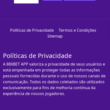
Políticas de Privacidade
Termos e Condições
Sitemap
Políticas de Privacidade
A 88XBET APP valoriza a privacidade de seus usuários e
está empenhada em proteger todas as informações
pessoais fornecidas durante o uso de nossos canais de
comunicação. Todos os dados coletados são utilizados
exclusivamente para fins de melhoria contínua da
experiência de nossos jogadores.