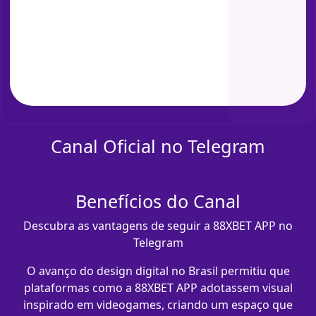
Canal Oficial no Telegram
Benefícios do Canal
Descubra as vantagens de seguir a 88XBET APP no
Telegram
O avanço do design digital no Brasil permitiu que
plataformas como a 88XBET APP adotassem visual
inspirado em videogames, criando um espaço que