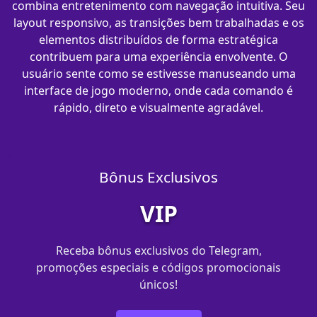
combina entretenimento com navegação intuitiva. Seu
layout responsivo, as transições bem trabalhadas e os
elementos distribuídos de forma estratégica
contribuem para uma experiência envolvente. O
usuário sente como se estivesse manuseando uma
interface de jogo moderno, onde cada comando é
rápido, direto e visualmente agradável.
Bônus Exclusivos
VIP
Receba bônus exclusivos do Telegram,
promoções especiais e códigos promocionais
únicos!