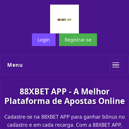
Login
Registrar-se
Menu
88XBET APP - A Melhor
Plataforma de Apostas Online
Cadastre-se na 88XBET APP para ganhar bônus no
cadastro e em cada recarga. Com a 88XBET APP,