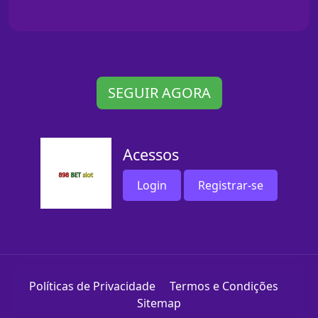
SEGUIR AGORA
Acessos
Login
Registrar-se
Políticas de Privacidade
Termos e Condições
Sitemap